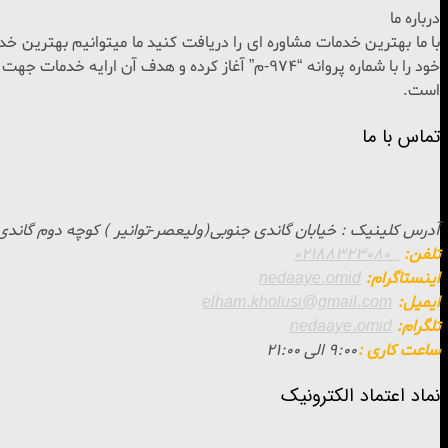
درباره ما
خود را با شماره پروانه “974-م” آغاز کرده و هدف
است.
تماس با ما
آدرس کلینیک : خيابان گاندی جنوبی(وليعصر-توانير ) كوچه دوم گاندی- روبروی بي
تلفن:
02188323080
اینستاگرام:
nedaaye.omid
ایمیل:
elham.kholusi@gmail.com
تلگرام:
nedaaye.omid
ساعت کاری :
9:00 الی 21:00
نماد اعتماد الکترونیک