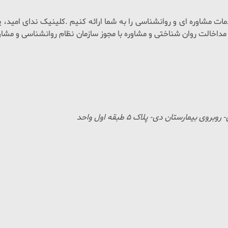
 آن ارایه خدمات جهت مداخالت روان شناختی و مشاوره با مجوز سازمان نظام روانشن
مارستان دی- پلاک 5 طبقه اول واحد