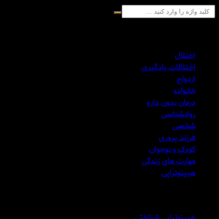
بخش های ارائه مقاله
اختلال
اختلالات یادگیری
ازدواج
خانواده
درمان بدون دارو
روانشناسی
شخصی
فرزند پروری
کودک و نوجوان
مهارت های زندگی
هیپنوتراپی
مقالات به روز
هیپنوتراپی شناختی