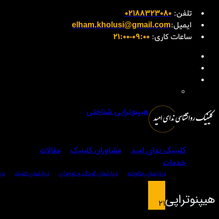
تلفن:
02188323080
ایمیل:
elham.kholusi@gmail.com
ساعات کاری:
09:00-21:00
هیپنوتراپی شناختی
کلینیک ندای امید
مشاوران کلینیک
مقالات
خدمات
دپارتمان خانواده
دپارتمان کودک و نوجوان
دپارتمان اعتیاد
دپ
هیپنوتراپی شناختی چیست؟ راهی نوین برای تغییر
هیپنوتراپی
و درمان شناختی–رفتا
21
این روش به‌ویژه برای افرادی […]
فوریه