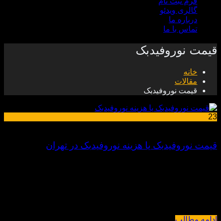
فرم ثبت نام
گالری ویدئو
درباره ما
تماس با ما
قیمت نوروفیدبک
خانه
مقالات
قیمت نوروفیدبک
23
نوامبر
قیمت نوروفیدبک یا هزینه نوروفیدبک در تهران
قیمت نوروفیدبک بیشترین عامل هزینه نوروفیدبک در تهران ، معمولاً
تعداد جلسات مورد نیاز است. بعلاوه ، پزشكان مختلف برای جلسات
مبلغ مختلفی را تعیین می كنند و این می تواند در منطقه های
جغرافیایی متفاوت ، متغیر باشد. هزینه نوروفیدبک بستگی به روش
درمانی پزشک نیز دارد. برخی از پزشکان ، پیش از نوروفیدبک […]
ادامه مطالب