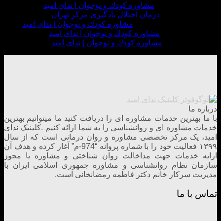
Suzanna
در
مشاوره كودك و نوجوان | ندای امید
admin3
در
درمان اختلال یادگیری مرکز تهران
پریناز جوان خواه
در
مشاوره كودك و نوجوان | ندای امید
admin3
در
مشاوره كودك و نوجوان | ندای امید
Minnie
در
مشاوره كودك و نوجوان | ندای امید
درباره ما
با ما بهترین خدمات مشاوره ای را دریافت کنید ما میتوانیم بهترین
خدمات مشاوره ای و روانشناسی را به شما ارائه کنیم .کلینیک ندای
امید، یک مرکز تخصصی مشاوره و روان درمانی است که از سال
۱۳۹۹ فعالیت خود را با شماره پروانه “974-م” آغاز کرده و هدف آن
ارایه خدمات جهت مداخالت روان شناختی و مشاوره با مجوز
سازمان نظام روانشناسی و مشاوره جمهوری اسلامی ایران با
مدیریت سرکار خانم دکتر فاطمه رمضانخانی است.
تماس با ما