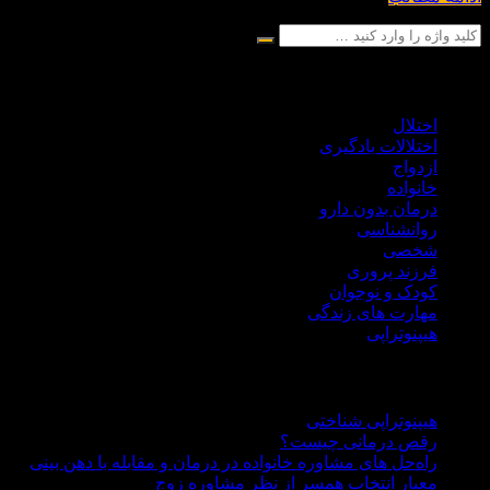
بخش های ارائه مقاله
اختلال
اختلالات یادگیری
ازدواج
خانواده
درمان بدون دارو
روانشناسی
شخصی
فرزند پروری
کودک و نوجوان
مهارت های زندگی
هیپنوتراپی
مقالات به روز
هیپنوتراپی شناختی
رقص درمانی چیست؟
راه‌حل های مشاوره خانواده در درمان و مقابله با دهن بینی
معیار انتخاب همسر از نظر مشاوره زوج