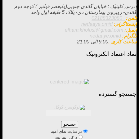
آدرس کلینیک : خيابان گاندی جنوبی(وليعصر-توانير ) كوچه دوم
گاندی- روبروی بيمارستان دی- پلاک 5 طبقه اول واحد
تلفن:
02188323080
اینستاگرام:
nedaaye.omid
ایمیل:
elham.kholusi@gmail.com
تلگرام:
nedaaye.omid
ساعت کاری :
9:00 الی 21:00
نماد اعتماد الکترونیک
جستجو گسترده
در سایت
ندای امید
دركل اينترنت