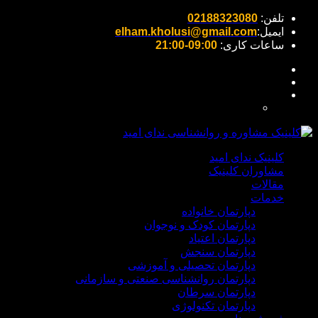
تلفن:
02188323080
ایمیل:
elham.kholusi@gmail.com
ساعات کاری:
09:00-21:00
کلینیک ندای امید
مشاوران کلینیک
مقالات
خدمات
دپارتمان خانواده
دپارتمان کودک و نوجوان
دپارتمان اعتیاد
دپارتمان سنجش
دپارتمان تحصیلی و آموزشی
دپارتمان روانشناسی صنعتی و سازمانی
دپارتمان سرطان
دپارتمان تکنولوژی