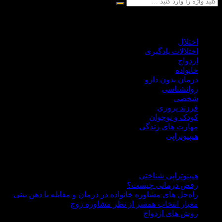
بخش های ارائه مقاله
اختلال
اختلالات یادگیری
ازدواج
خانواده
درمان بدون دارو
روانشناسی
شخصی
فرزند پروری
کودک و نوجوان
مهارت های زندگی
هیپنوتراپی
مقالات به روز
هیپنوتراپی شناختی
رقص درمانی چیست؟
راه‌حل های مشاوره خانواده در درمان و مقابله با دهن بینی
معیار انتخاب همسر از نظر مشاوره زوج
روش های ازدواج