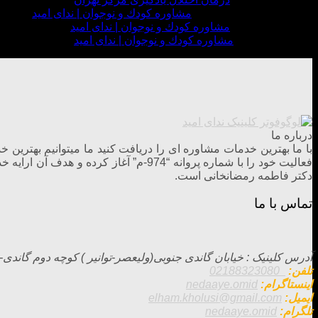
پریناز جوان خواه
در
مشاوره كودك و نوجوان | ندای امید
admin3
در
مشاوره كودك و نوجوان | ندای امید
Minnie
در
مشاوره كودك و نوجوان | ندای امید
درباره ما
فعالیت خود را با شماره پروانه “974-
دکتر فاطمه رمضانخانی است.
تماس با ما
آدرس کلینیک : خيابان گاندی جنوبی(وليعصر-توانير ) كوچه دوم گاندی- روبروی بيم
تلفن:
02188323080
اینستاگرام:
nedaaye.omid
ایمیل:
elham.kholusi@gmail.com
تلگرام:
nedaaye.omid